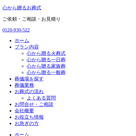
コ
心
から
贈
る
お葬式
ン
ご依頼・ご相談・お見積り
テ
ン
0120-930-522
ツ
に
ホーム
ス
プラン内容
キ
心から贈る火葬式
ッ
心から贈る一日葬
プ
心から贈る家族葬
心から贈る一般葬
葬儀場を探す
葬儀業務
お葬式の流れ
よくある質問
お問合せ・ご相談
会社概要
お役立ち情報
お急ぎの方
ホーム