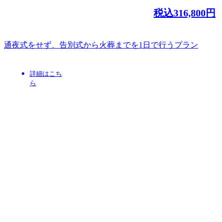
税込
316,800
円
通夜式をせず、告別式から火葬までを1日で行うプラン
詳細はこち
ら