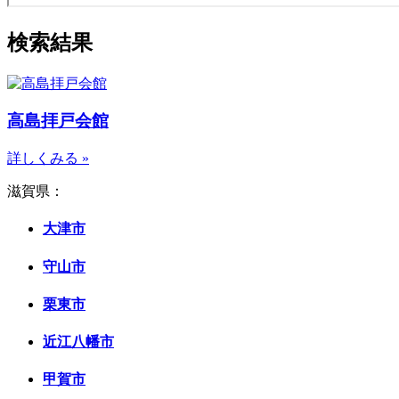
検索結果
高島拝戸会館
詳しくみる »
滋賀県：
大津市
守山市
栗東市
近江八幡市
甲賀市