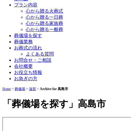
プラン内容
心から贈る火葬式
心から贈る一日葬
心から贈る家族葬
心から贈る一般葬
葬儀場を探す
葬儀業務
お葬式の流れ
よくある質問
お問合せ・ご相談
会社概要
お役立ち情報
お急ぎの方
Home
>
葬儀場
>
滋賀
>
Archive for 高島市
「葬儀場を探す」高島市