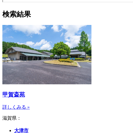
検索結果
甲賀斎苑
詳しくみる »
滋賀県：
大津市