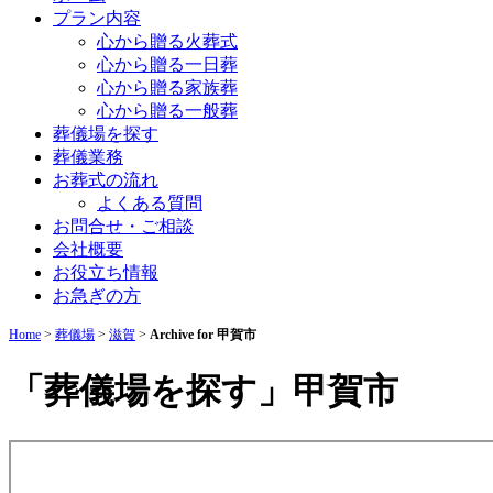
プラン内容
心から贈る火葬式
心から贈る一日葬
心から贈る家族葬
心から贈る一般葬
葬儀場を探す
葬儀業務
お葬式の流れ
よくある質問
お問合せ・ご相談
会社概要
お役立ち情報
お急ぎの方
Home
>
葬儀場
>
滋賀
>
Archive for 甲賀市
「葬儀場を探す」甲賀市