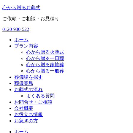
コ
心
から
贈
る
お葬式
ン
ご依頼・ご相談・お見積り
テ
ン
0120-930-522
ツ
に
ホーム
ス
プラン内容
キ
心から贈る火葬式
ッ
心から贈る一日葬
プ
心から贈る家族葬
心から贈る一般葬
葬儀場を探す
葬儀業務
お葬式の流れ
よくある質問
お問合せ・ご相談
会社概要
お役立ち情報
お急ぎの方
ホーム