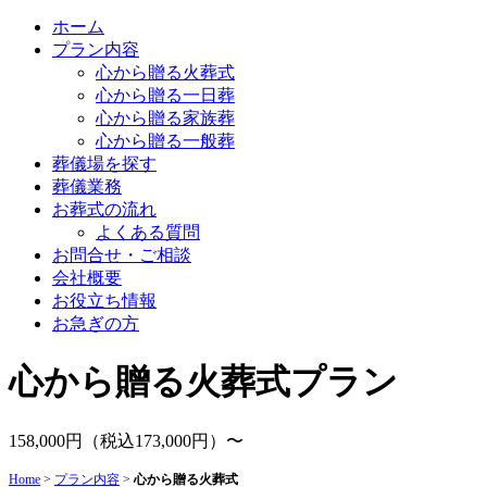
ホーム
プラン内容
心から贈る火葬式
心から贈る一日葬
心から贈る家族葬
心から贈る一般葬
葬儀場を探す
葬儀業務
お葬式の流れ
よくある質問
お問合せ・ご相談
会社概要
お役立ち情報
お急ぎの方
心から贈る火葬式プラン
158,000
円（税込173,000円）〜
Home
>
プラン内容
>
心から贈る火葬式