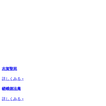
志賀聖苑
詳しくみる »
嵯峨徳法庵
詳しくみる »