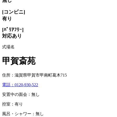
無し
[コンビニ]
有り
[ﾊﾞﾘｱﾌﾘｰ]
対応あり
式場名
甲賀斎苑
住所：滋賀県甲賀市甲南町葛木715
電話：0120-930-522
安置中の面会：無し
控室：有り
風呂・シャワー：無し