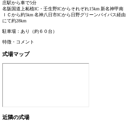
庄駅から車で5分
名阪国道上柘植IC・壬生野ICからそれぞれ15km 新名神甲南
ＩＣから約5km 名神八日市ICから日野グリーンバイパス経由
にて約28km
駐車場：あり（約６０台）
特徴・コメント
式場マップ
近隣の式場