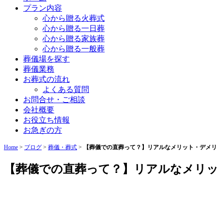
プラン内容
心から贈る火葬式
心から贈る一日葬
心から贈る家族葬
心から贈る一般葬
葬儀場を探す
葬儀業務
お葬式の流れ
よくある質問
お問合せ・ご相談
会社概要
お役立ち情報
お急ぎの方
Home
>
ブログ
>
葬儀・葬式
>
【葬儀での直葬って？】リアルなメリット・デメリ
【葬儀での直葬って？】リアルなメリ