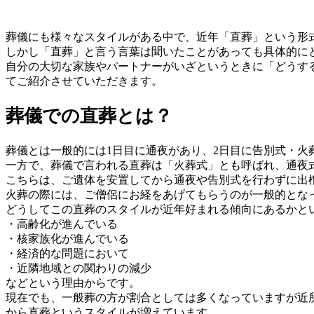
葬儀にも様々なスタイルがある中で、近年「直葬」という形
しかし「直葬」と言う言葉は聞いたことがあっても具体的に
自分の大切な家族やパートナーがいざというときに「どうす
てご紹介させていただきます。
葬儀での直葬とは？
葬儀とは一般的には1日目に通夜があり、2日目に告別式・
一方で、葬儀で言われる直葬は「火葬式」とも呼ばれ、通夜
こちらは、ご遺体を安置してから通夜や告別式を行わずに出
火葬の際には、ご僧侶にお経をあげてもらうのが一般的とな
どうしてこの直葬のスタイルが近年好まれる傾向にあるかと
・高齢化が進んでいる
・核家族化が進んでいる
・経済的な問題において
・近隣地域との関わりの減少
などという理由からです。
現在でも、一般葬の方が割合としては多くなっていますが近
から直葬というスタイルが増えています。