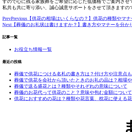
すので心に残る家族葬をご希望に応じた低価格でご案内させ
私共も共に寄り添い、誠心誠意サポートをさせて頂きますの
Prev
Previous
【供花の相場はいくらなの？】供花の種類やマナ
Next
【葬儀のお礼状は書けますか？】書き方やマナーを分か
記事一覧
お役立ち情報一覧
最近の投稿
葬儀で供花につける名札の書き方は？付け方や注意点も
葬儀で供花を会社から頂いたときのお礼の品は？相場や
葬儀で送る盛花とは？種類やそれぞれの意味について
葬儀のお花代って供花のこと？意味や包む金額について
供花におすすめの花は？種類や花言葉、枕花に使える花