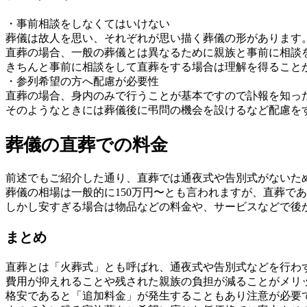
・事前相談をしなくてはいけない
葬儀は故人を思い、それぞれが思い描く葬儀の形があります
直葬の場合、一般の葬儀とは異なるために親族と事前に相談
きちんと事前に相談をして直葬をする場合は理解を得ること
・参列希望の方へ配慮が必要性
直葬の場合、身内のみで行うことが基本ですので訃報を知っ
そのようなときには葬儀後に弔問の機会を設けるなど配慮を
葬儀の直葬での料金
前述でもご紹介した通り、直葬では通夜式や告別式がないた
葬儀の相場は一般的に150万円〜とも言われますが、直葬で
しかし安すぎる場合は物品などの料金や、サービスなどで後
まとめ
直葬とは「火葬式」とも呼ばれ、通夜式や告別式などを行わ
費用が抑えれることや残された親族の負担が減ることがメリ
格安であると「追加料金」が発生することもあり注意が必要