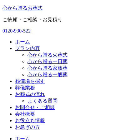
コ
心
から
贈
る
お葬式
ン
ご依頼・ご相談・お見積り
テ
ン
0120-930-522
ツ
に
ホーム
ス
プラン内容
キ
心から贈る火葬式
ッ
心から贈る一日葬
プ
心から贈る家族葬
心から贈る一般葬
葬儀場を探す
葬儀業務
お葬式の流れ
よくある質問
お問合せ・ご相談
会社概要
お役立ち情報
お急ぎの方
ホーム